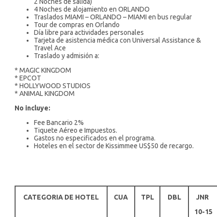
2 Noches de salida)
4 Noches de alojamiento en ORLANDO
Traslados MIAMI – ORLANDO – MIAMI en bus regular
Tour de compras en Orlando
Día libre para actividades personales
Tarjeta de asistencia médica con Universal Assistance &
Travel Ace
Traslado y admisión a:
* MAGIC KINGDOM
* EPCOT
* HOLLYWOOD STUDIOS
* ANIMAL KINGDOM
No incluye:
Fee Bancario 2%
Tiquete Aéreo e Impuestos.
Gastos no especificados en el programa.
Hoteles en el sector de Kissimmee US$50 de recargo.
CATEGORIA DE HOTEL
CUA
TPL
DBL
JNR
1
0-15