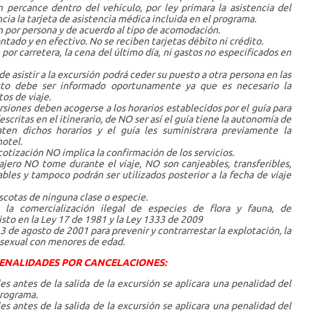
n percance dentro del vehículo, por ley primara la asistencia del
ia la tarjeta de asistencia médica incluida en el programa.
on por persona y de acuerdo al tipo de acomodación.
ado y en efectivo. No se reciben tarjetas débito ni crédito.
por carretera, la cena del último día, ni gastos no especificados en
e asistir a la excursión podrá ceder su puesto a otra persona en las
sto debe ser informado oportunamente ya que es necesario la
os de viaje.
ursiones deben acogerse a los horarios establecidos por el guía para
descritas en el itinerario, de NO ser así el guía tiene la autonomía de
ten dichos horarios y el guía les suministrara previamente la
otel.
cotización NO implica la confirmación de los servicios.
sajero NO tome durante el viaje, NO son canjeables, transferibles,
bles y tampoco podrán ser utilizados posterior a la fecha de viaje
scotas de ninguna clase o especie.
la comercialización ilegal de especies de flora y fauna, de
sto en la Ley 17 de 1981 y la Ley 1333 de 2009
3 de agosto de 2001 para prevenir y contrarrestar la explotación, la
 sexual con menores de edad.
ENALIDADES POR CANCELACIONES:
es antes de la salida de la excursión se aplicara una penalidad del
programa.
es antes de la salida de la excursión se aplicara una penalidad del