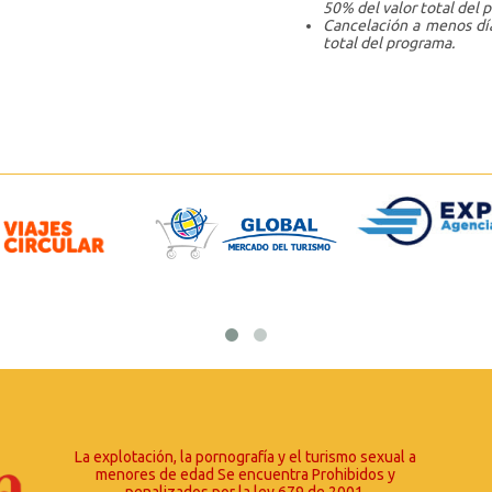
50% del valor total del 
Cancelación a menos día
total del programa.
La explotación, la pornografía y el turismo sexual a
menores de edad Se encuentra Prohibidos y