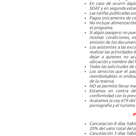
En caso de ocurrir algú
SOAT y en segunda estanc
Las tarifas publicadas s
Pagos únicamente de cont
No incluye alimentación 
el programa.
Si algún pasajero no pued
mismas condiciones, e
emisión de los document
Los asistentes a las exc
realizar las actividades 
dejar a quienes no aca
ubicación y nombre del h
Todas las solicitudes de 
Los servicios que el pa
reembolsables ni endosa
de la reserva.
NO se permite llevar ma
Estamos en contra de 
conformidad con lo previ
Acatamos la Ley 679 del 
pornografía y el turismo
P
Cancelación 8 días hábil
20% del valor total del 
Cancelación 3 días hábil