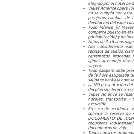
elegido por el hotel para
Viajes América opera To
no se cumpla con esta e
pasajeros cambiar de f
devolución del valor tota
Todo Infante (0 Meses
comparte puesto en el v
por habitación) y no incl
Niños de 3 a 8 años paga
Nos consideramos exen
retrasos de vuelos, cierr
terremotos, asonadas, 
ajenas al manejo direc
viajero.
Todo pasajero debe pre
de la hora estipulada de
salida se hará a la hora 
La NO presentación del 
del plan sin derecho a r
Viajes América se reser
hoteles, transporte y 
excursión.
En caso de accidente Vi
solicita la reserva
DOCUMENTO DE IDENTI
requisitos indispensa
documentos de viaje.
Todos nuestros programa