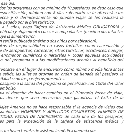
 ese día.
dos los programas con un mínimo de 10 pasajeros, en dado caso que
specificación, mínimo con 8 días calendario se le ofrecerá a los
echa y si definitivamente no pueden viajar se les realizara la
l pagado por el plan turístico.
 a 3 años) paga Tarjeta de Asistencia Médica OBLIGATORIA y
ehículo y alojamiento con sus acompañantes (máximo dos infantes
uye la alimentación.
n tarifa publicada (máximo dos niños por habitación).
tos de responsabilidad en casos fortuitos como cancelación y
e de aeropuertos, carreteras, sitios turísticos, accidentes, huelgas,
Fenómenos climáticos o naturales y todas aquellas actividades
to del programa o a las modificaciones acordes al beneficio del
sentarse en el lugar de encuentro como mínimo media hora antes
 salida, las sillas se otorgan en orden de llegada del pasajero, la
señalada con los pasajeros presentes.
pasajero a la salida del programa se penalizara con 100% del valor
eembolso.
va el derecho de hacer cambios en el itinerario, fecha de viaje,
los demás que sean necesarios para garantizar el éxito de la
ajes América no se hace responsable si la agencia de viajes que
 no suministra NOMBRES Y APELLIDOS COMPLETOS, NUMERO DE
DAD, FECHA DE NACIMIENTO de cada uno de los pasajeros,
bles para la expedición de la tarjeta de asistencia médica y
s incluyen tarjeta de asistencia médica operada por