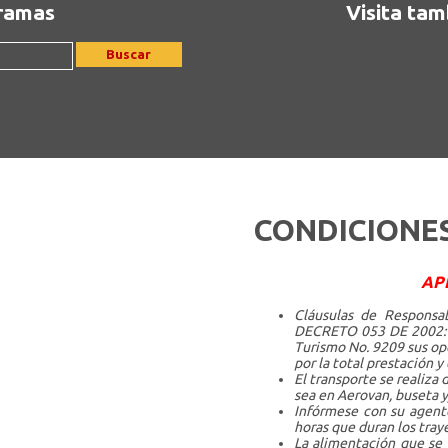
gramas
Visita tam
Buscar
CONDICIONE
AP
Cláusulas de Responsab
DECRETO 053 DE 2002: E
Turismo No. 9209 sus op
por la total prestación y
El transporte se realiza 
sea en Aerovan, buseta y
Infórmese con su agente
horas que duran los tray
La alimentación que se 