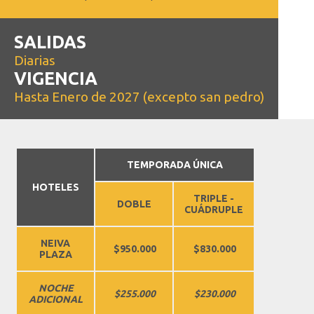
SALIDAS
Diarias
VIGENCIA
Hasta Enero de 2027 (excepto san pedro)
TEMPORADA ÚNICA
HOTELES
TRIPLE -
DOBLE
CUÁDRUPLE
NEIVA
$950.000
$830.000
PLAZA
NOCHE
$255.000
$230.000
ADICIONAL