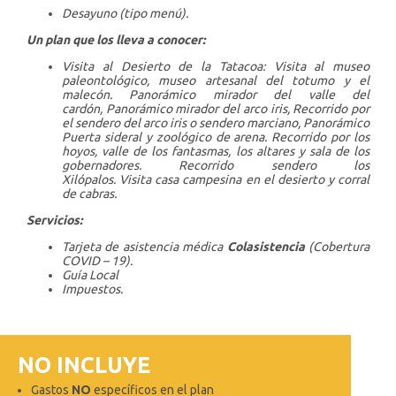
Desayuno (tipo menú).
Un plan que los lleva a conocer:
Visita al Desierto de la Tatacoa:
Visita al museo
paleontológico, museo artesanal del totumo y el
malecón.
Panorámico mirador del valle del
cardón,
Panorámico mirador del arco iris,
Recorrido por
el sendero del arco iris o sendero marciano,
Panorámico
Puerta sideral y zoológico de arena.
Recorrido por los
hoyos, valle de los fantasmas, los altares y sala de los
gobernadores.
Recorrido sendero los
Xilópalos.
Visita casa campesina en el desierto y corral
de cabras.
Servicios:
Tarjeta de asistencia médica
Colasistencia
(Cobertura
COVID – 19).
Guía Local
Impuestos.
NO INCLUYE
Gastos
NO
específicos en el plan