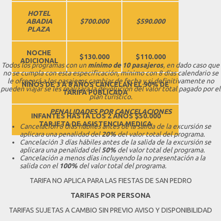
HOTEL
ABADIA
$700.000
$590.000
PLAZA
NOCHE
$130.000
$110.000
ADICIONAL
Todos los programas con un
mínimo de 10 pasajeros
, en dado caso que
no se cumpla con esta especificación, mínimo con 8 días calendario se
le ofrecerá a los pasajeros cambiar de fecha y si definitivamente no
NIÑOS DE 3 A 8 AÑOS CANCELAN EL 90% DE
pueden viajar se les realizara la devolución del valor total pagado por el
TARIFA PUBLICADA
plan turístico.
PENALIDADES POR CANCELACIONES
INFANTES HASTA LOS 2 AÑOS $50.000
TARJETA DE ASISTENCIA MEDICA
Cancelación 8 días hábiles antes de la salida de la excursión se
aplicara una penalidad del
20%
del valor total del programa.
Cancelación 3 días hábiles antes de la salida de la excursión se
aplicara una penalidad del
50%
del valor total del programa.
Cancelación a menos días incluyendo la no presentación a la
salida con el
100%
del valor total del programa.
TARIFA NO APLICA PARA LAS FIESTAS DE SAN PEDRO
TARIFAS POR PERSONA
TARIFAS SUJETAS A CAMBIO SIN PREVIO AVISO Y DISPONIBILIDAD