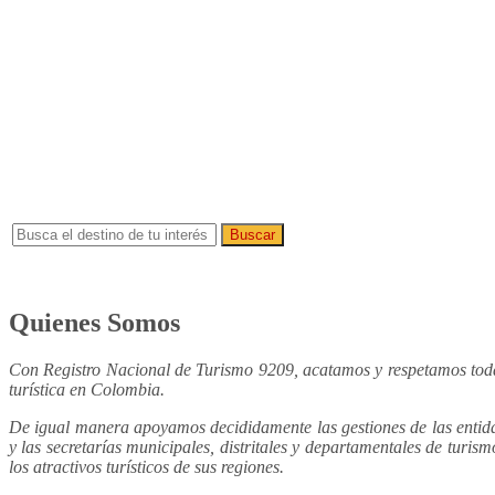
Viajes América Tour Operador Mayorista
Visita t
Encuentra los mejores programas
Buscar
Quienes Somos
Con Registro Nacional de Turismo 9209, acatamos y respetamos todas
turística en Colombia.
De igual manera apoyamos decididamente las gestiones de las enti
y las secretarías municipales, distritales y departamentales de turism
los atractivos turísticos de sus regiones.