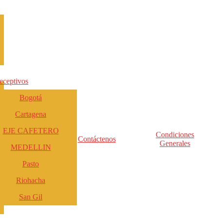
eceptivos
Bogotá
Cartagena
EJE CAFETERO
Condiciones
Contáctenos
Generales
MEDELLIN
Pasto
Riohacha
San Gil