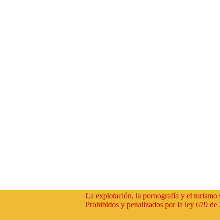
La explotación, la pornografía y el turism
Prohibidos y penalizados por la ley 679 de