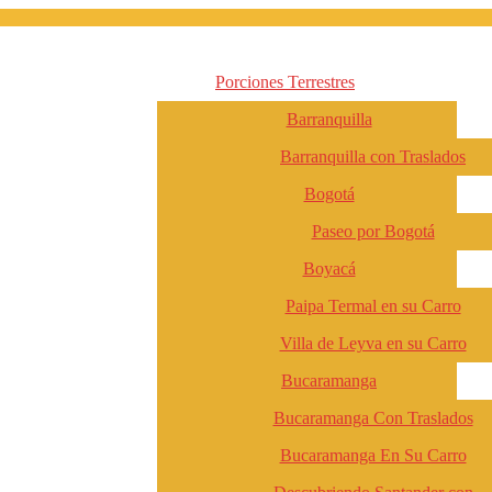
Porciones Terrestres
Barranquilla
Barranquilla con Traslados
Bogotá
Paseo por Bogotá
Boyacá
Paipa Termal en su Carro
Villa de Leyva en su Carro
Bucaramanga
Bucaramanga Con Traslados
Bucaramanga En Su Carro