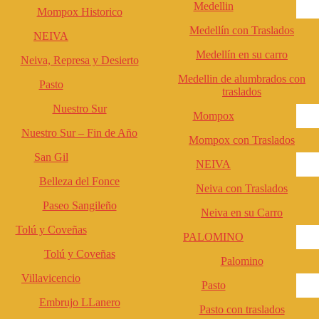
Medellin
Mompox Historico
Medellín con Traslados
NEIVA
Medellín en su carro
Neiva, Represa y Desierto
Medellin de alumbrados con
Pasto
traslados
Nuestro Sur
Mompox
Nuestro Sur – Fin de Año
Mompox con Traslados
San Gil
NEIVA
Belleza del Fonce
Neiva con Traslados
Paseo Sangileño
Neiva en su Carro
Tolú y Coveñas
PALOMINO
Tolú y Coveñas
Palomino
Villavicencio
Pasto
Embrujo LLanero
Pasto con traslados