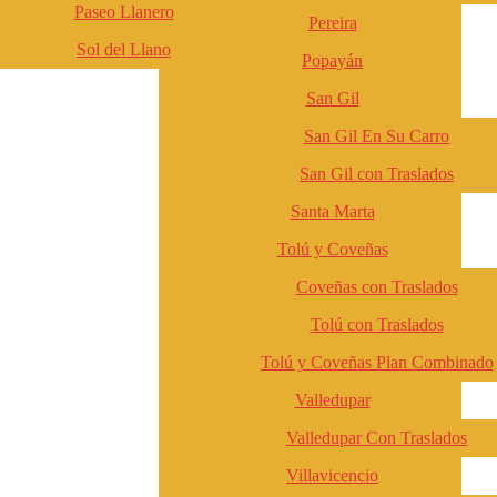
Paseo Llanero
Pereira
Sol del Llano
Popayán
San Gil
San Gil En Su Carro
San Gil con Traslados
Santa Marta
Tolú y Coveñas
Coveñas con Traslados
Tolú con Traslados
Tolú y Coveñas Plan Combinado
Valledupar
Valledupar Con Traslados
Villavicencio