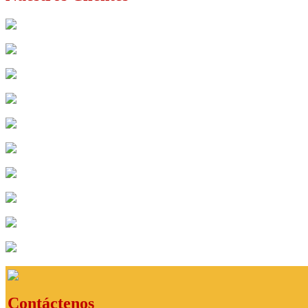
codema
Viajes Ciruclar
Global
expreso
aeroviajes
cootradetur
compensar
canapro
confacundi
star tours
Contáctenos