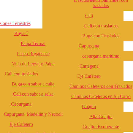
Descubriendo Santander con
traslados
Cali
iones Terrestres
Cali con traslados
Boyacá
Buga con Traslados
Paipa Termal
Capurgana
Paseo Boyacense
capurgana maritimo
Villa de Leyva y Paipa
Cartagena
Cali con traslados
Eje Cafetero
Buga con sabor a caña
Caminos Cafeteros con Traslados
Cali con sabor a salsa
Caminos Cafeteros en Su Carro
Capurgana
Guajira
Capurgana, Medellin y Necocli
Alta Guajira
Eje Cafetero
Guajira Exuberante