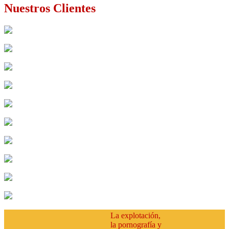
Nuestros Clientes
codema
Viajes Ciruclar
Global
expreso
aeroviajes
cootradetur
compensar
canapro
confacundi
star tours
La explotación,
la pornografía y