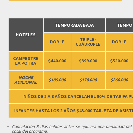
TEMPORADA BAJA
TEMPO
HOTELES
TRIPLE-
DOBLE
DOBLE
CUÁDRUPLE
CAMPESTRE
$440.000
$399.000
$520.000
LA POTRA
NOCHE
$185.000
$170.000
$260.000
ADICIONAL
NIÑOS DE 3 A 8 AÑOS CANCELAN EL 90% DE TARIFA 
INFANTES HASTA LOS 2 AÑOS $45.000 TARJETA DE ASIST
Cancelación 8 días hábiles antes se aplicara una penalidad del
total del programa.