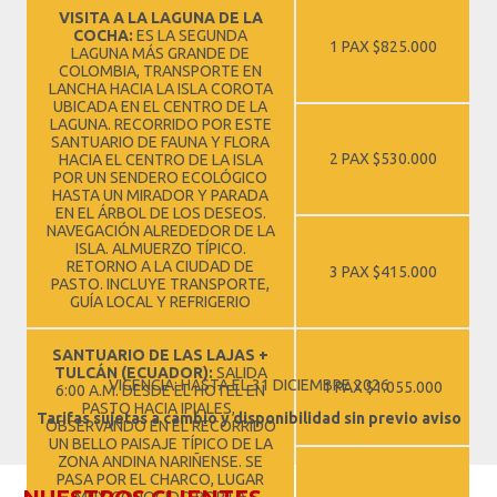
VISITA A LA LAGUNA DE LA
COCHA:
ES LA SEGUNDA
1 PAX $825.000
LAGUNA MÁS GRANDE DE
COLOMBIA, TRANSPORTE EN
LANCHA HACIA LA ISLA COROTA
UBICADA EN EL CENTRO DE LA
LAGUNA. RECORRIDO POR ESTE
SANTUARIO DE FAUNA Y FLORA
2 PAX $530.000
HACIA EL CENTRO DE LA ISLA
POR UN SENDERO ECOLÓGICO
HASTA UN MIRADOR Y PARADA
EN EL ÁRBOL DE LOS DESEOS.
NAVEGACIÓN ALREDEDOR DE LA
ISLA. ALMUERZO TÍPICO.
RETORNO A LA CIUDAD DE
3 PAX $415.000
PASTO. INCLUYE TRANSPORTE,
GUÍA LOCAL Y REFRIGERIO
SANTUARIO DE LAS LAJAS +
TULCÁN (ECUADOR):
SALIDA
VIGENCIA: HASTA EL 31 DICIEMBRE 2026
1 PAX $1.055.000
6:00 A.M. DESDE EL HOTEL EN
PASTO HACIA IPIALES,
Tarifas sujetas a cambio y disponibilidad sin previo aviso
OBSERVANDO EN EL RECORRIDO
UN BELLO PAISAJE TÍPICO DE LA
ZONA ANDINA NARIÑENSE. SE
PASA POR EL CHARCO, LUGAR
MUY CONOCIDO POR LA