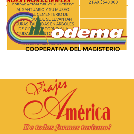
NUESTROS CLIENTES
2 PAX $540.000
PREPARACIÓN DEL CUY. INGRESO
AL SANTUARIO Y SU MUSEO.
VISITA AL CEMENTERIO DE
TULCÁN DONDE SE LEVANTAN
FIGURAS TALLADAS EN ÁRBOLES
DE CIPRES. RETORNO A LA
CIUDAD DE PASTO. INCLUYE
3 PAX $415.000
ALMUERZO TÍPICO EN IPIALES.
INCLUYE REFRIGERIO.