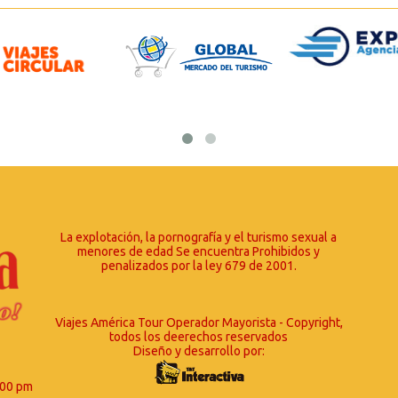
La explotación, la pornografía y el turismo sexual a
menores de edad Se encuentra Prohibidos y
penalizados por la ley 679 de 2001.
Viajes América Tour Operador Mayorista - Copyright,
todos los deerechos reservados
Diseño y desarrollo por:
:00 pm