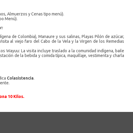
nos, Almuerzos y Cenas tipo menú).
po Menú).
r:
indígena de Colombia), Manaure y sus salinas, Playas Pilón de azúcar,
Visita al viejo faro del Cabo de la Vela y la Virgen de los Remedias
os Wayuu: La visita incluye traslado a la comunidad indígena, baile
tación de la bebida y comida típica, maquillaje, vestimenta y charla
dica
Colasistencia
.
ente.
na 10 Kilos.