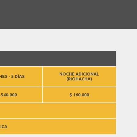
NOCHE ADICIONAL
ES - 5 DÍAS
(RIOHACHA)
.540.000
$ 160.000
ICA