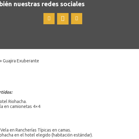
bién nuestras redes sociales
» Guajira Exuberante
tidos:
otel Riohacha.
ela en camionetas 4×4
 Vela en Rancherías Típicas en camas.
ohacha en el hotel elegido (habitación estándar).