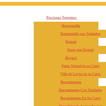
Porciones Terrestres
Barranquilla
Barranquilla con Traslados
Bogotá
Paseo por Bogotá
Boyacá
Paipa Termal en su Carro
Villa de Leyva en su Carro
Bucaramanga
Bucaramanga Con Traslados
Bucaramanga En Su Carro