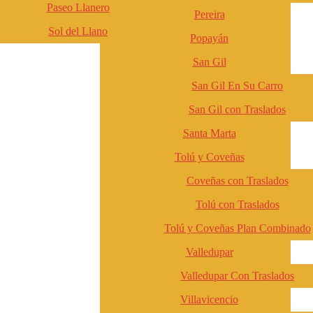
Paseo Llanero
Pereira
Sol del Llano
Popayán
San Gil
San Gil En Su Carro
San Gil con Traslados
Santa Marta
Tolú y Coveñas
Coveñas con Traslados
Tolú con Traslados
Tolú y Coveñas Plan Combinado
Valledupar
Valledupar Con Traslados
Villavicencio