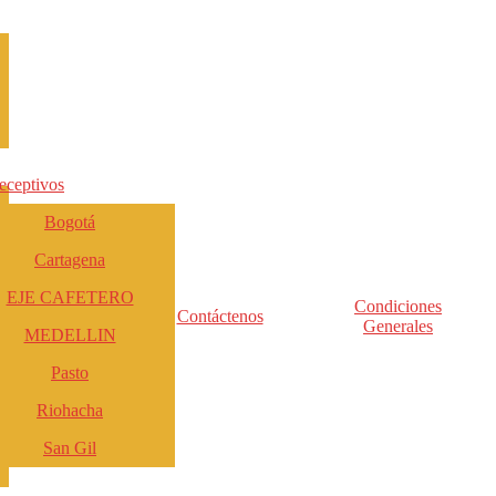
eceptivos
Bogotá
Cartagena
EJE CAFETERO
Condiciones
Contáctenos
Generales
MEDELLIN
Pasto
Riohacha
San Gil