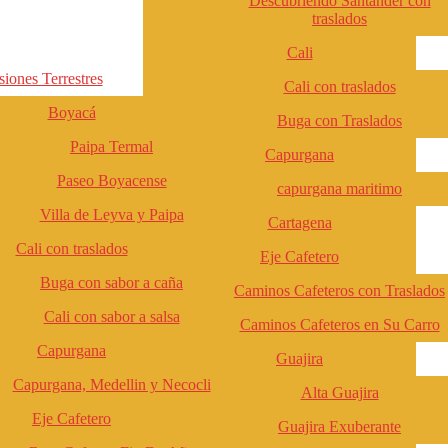
Descubriendo Santander con
traslados
Cali
iones Terrestres
Cali con traslados
Boyacá
Buga con Traslados
Paipa Termal
Capurgana
Paseo Boyacense
capurgana maritimo
Villa de Leyva y Paipa
Cartagena
Cali con traslados
Eje Cafetero
Buga con sabor a caña
Caminos Cafeteros con Traslados
Cali con sabor a salsa
Caminos Cafeteros en Su Carro
Capurgana
Guajira
Capurgana, Medellin y Necocli
Alta Guajira
Eje Cafetero
Guajira Exuberante