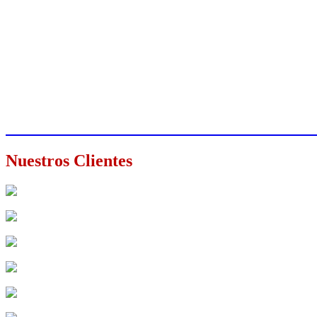
Disfruta de
Condiciones Generales
APLICA PARA TODOS LOS PROGRAM
Nuestros Clientes
codema
Viajes Ciruclar
Global
expreso
aeroviajes