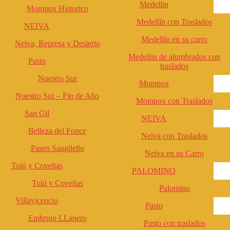
Medellin
Mompox Historico
Medellín con Traslados
NEIVA
Medellín en su carro
Neiva, Represa y Desierto
Medellin de alumbrados con
Pasto
traslados
Nuestro Sur
Mompox
Nuestro Sur – Fin de Año
Mompox con Traslados
San Gil
NEIVA
Belleza del Fonce
Neiva con Traslados
Paseo Sangileño
Neiva en su Carro
Tolú y Coveñas
PALOMINO
Tolú y Coveñas
Palomino
Villavicencio
Pasto
Embrujo LLanero
Pasto con traslados