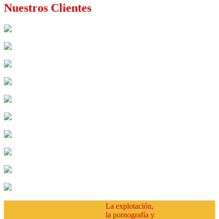
Nuestros Clientes
codema
Viajes Ciruclar
Global
expreso
aeroviajes
cootradetur
compensar
canapro
confacundi
star tours
La explotación,
la pornografía y